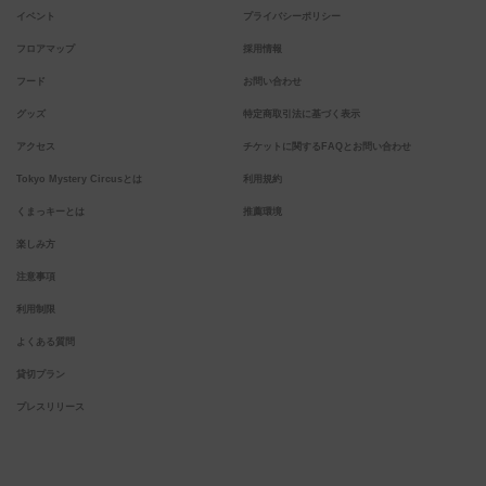
イベント
プライバシーポリシー
フロアマップ
採用情報
フード
お問い合わせ
グッズ
特定商取引法に基づく表示
アクセス
チケットに関するFAQとお問い合わせ
Tokyo Mystery Circusとは
利用規約
くまっキーとは
推薦環境
楽しみ方
注意事項
利用制限
よくある質問
貸切プラン
プレスリリース