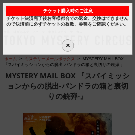
マイアカウント
チケット購入時のご注意
Myチケット
カートは空です
日
/
ENG
チケット決済完了後お客様都合での返金、交換はできません
ので決済前に必ずチケットの枚数、券種をご確認ください。
マイアカウント
カートは空です
>
>
ホーム
ミステリーメールボックス
MYSTERY MAIL BOX
トップページ
トピックス
日本語
『スパイミッションからの脱出-パンドラの箱と裏切りの銃弾-』
MYSTERY MAIL BOX 『スパイミッシ
イベント一覧
フロアマップ
ョンからの脱出-パンドラの箱と裏切
りの銃弾-』
アクセス
フード
グッズ
よくある質問