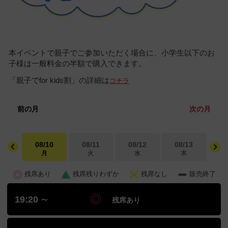
本イベントで親子でご参加いただく場合に、小学生以下のお
子様は一般料金の半額で購入できます。
「親子でfor kids割」の詳細は
コチラ
前の月
次の月
08/10
08/11
08/12
08/13
0
月
火
水
木
残席あり
残席残りわずか
残席なし
販売終了
19:20 ∼
残席あり