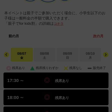
本イベントは親子でご参加いただく場合に、小学生以下のお
子様は一般料金の半額で購入できます。
「親子でfor kids割」の詳細は
コチラ
前の月
次の月
08/07
08/08
08/09
08/10
0
金
土
日
月
残席あり
残席残りわずか
残席なし
販売終了
17:30 ∼
残席あり
18:00 ∼
残席あり