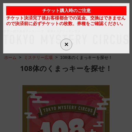
マイアカウント
チケット購入時のご注意
Myチケット
カートは空です
日
/
ENG
チケット決済完了後お客様都合での返金、交換はできません
ので決済前に必ずチケットの枚数、券種をご確認ください。
マイアカウント
カートは空です
>
>
ホーム
ミステリー広場
108体のくまっキーを探せ！
トップページ
トピックス
日本語
108体のくまっキーを探せ！
イベント一覧
フロアマップ
アクセス
フード
グッズ
よくある質問