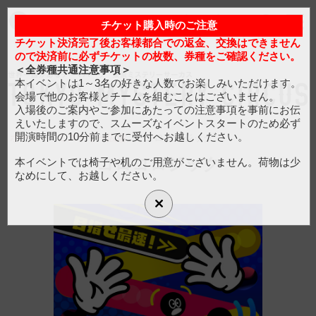
マイアカウント
チケット購入時のご注意
Myチケット
カートは空です
日
/
ENG
チケット決済完了後お客様都合での返金、交換はできません
ので決済前に必ずチケットの枚数、券種をご確認ください。
マイアカウント
＜全券種共通注意事項＞
本イベントは1～3名の好きな人数でお楽しみいただけます。
会場で他のお客様とチームを組むことはございません。
カートは空です
入場後のご案内やご参加にあたっての注意事項を事前にお伝
えいたしますので、スムーズなイベントスタートのため必ず
開演時間の10分前までに受付へお越しください。
>
>
ホーム
ミステリー広場
コロコロジック
トップページ
トピックス
日本語
コロコロジック
本イベントでは椅子や机のご用意がございません。荷物は少
なめにして、お越しください。
イベント一覧
フロアマップ
アクセス
フード
グッズ
よくある質問