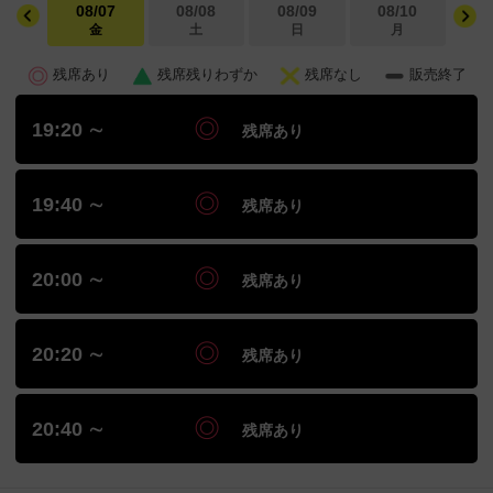
08/07
08/08
08/09
08/10
0
金
土
日
月
残席あり
残席残りわずか
残席なし
販売終了
19:20 ∼
残席あり
19:40 ∼
残席あり
20:00 ∼
残席あり
20:20 ∼
残席あり
20:40 ∼
残席あり