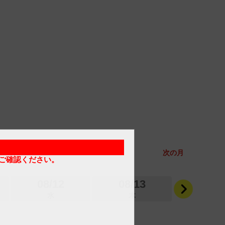
次の月
ご確認ください。
08/12
08/13
08/1
水
木
金