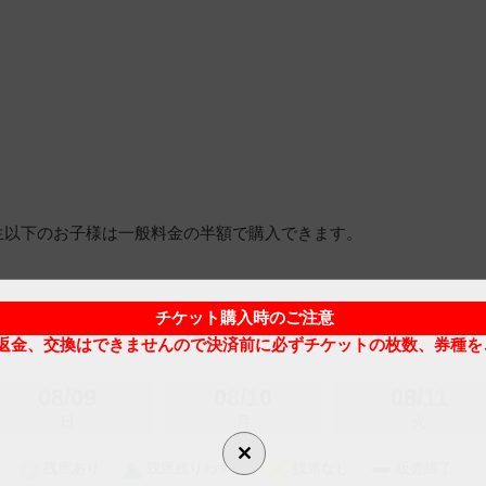
生以下のお子様は一般料金の半額で購入できます。
チケット購入時のご注意
返金、交換はできませんので決済前に必ずチケットの枚数、券種を
08/09
08/10
08/11
日
月
火
残席あり
残席残りわずか
残席なし
販売終了