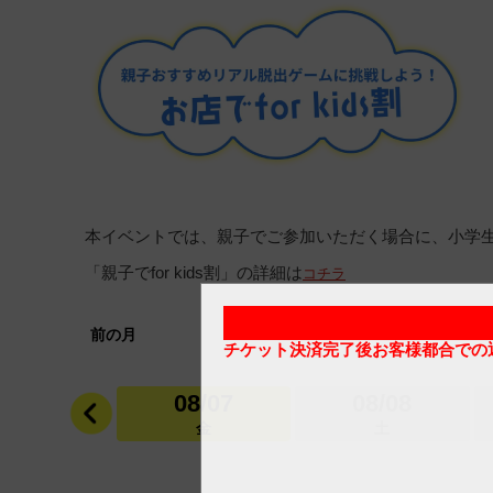
本イベントでは、親子でご参加いただく場合に、小学
「親子でfor kids割」の詳細は
コチラ
前の月
チケット決済完了後お客様都合での
08/07
08/08
金
土