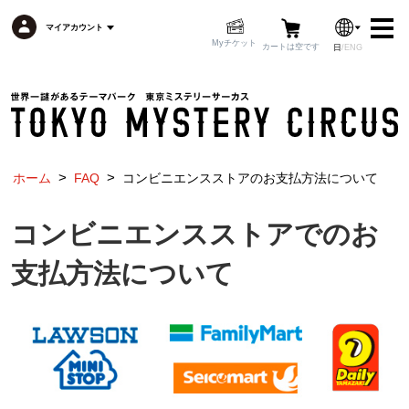
マイアカウント
Myチケット
カートは空です
日
/
ENG
マイアカウント
カートは空です
>
>
ホーム
FAQ
コンビニエンスストアのお支払方法について
トップページ
トピックス
日本語
コンビニエンスストアでのお
イベント一覧
フロアマップ
支払方法について
アクセス
フード
グッズ
よくある質問