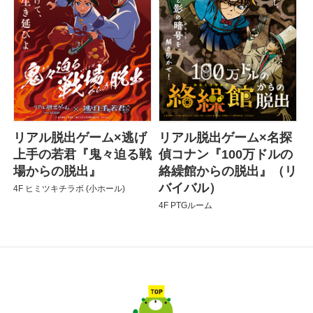
リアル脱出ゲーム×逃げ
リアル脱出ゲーム×名探
上手の若君『鬼々迫る戦
偵コナン『100万ドルの
場からの脱出』
絡繰館からの脱出』（リ
バイバル）
4F ヒミツキチラボ (小ホール)
4F PTGルーム