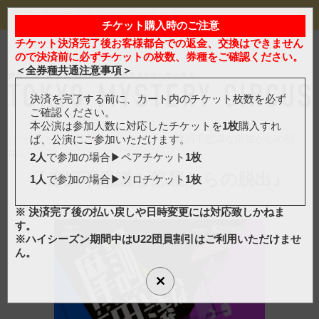
×
警告
購入出来るチケットがありません
マイアカウント
チケット購入時のご注意
Myチケット
カートは空です
日
/
ENG
チケット決済完了後お客様都合での返金、交換はできません
ので決済前に必ずチケットの枚数、券種をご確認ください。
マイアカウント
＜全券種共通注意事項＞
決済を完了する前に、カート内のチケット枚数を必ず
カートは空です
ご確認ください。
本公演は参加人数に対応したチケットを
1枚
購入すれ
>
>
ホーム
リアル脱出ボックス
『摩訶不思議な部屋からの脱
ば、公演にご参加いただけます。
トップページ
トピックス
日本語
出』
2人
で参加の場合▶ペアチケット
1枚
『摩訶不思議な部屋からの脱出』
1人
で参加の場合▶ソロチケット
1枚
イベント一覧
フロアマップ
※ 決済完了後の払い戻しや日時変更には対応致しかねま
す。
アクセス
フード
※ハイシーズン期間中はU22団員割引はご利用いただけませ
ん。
グッズ
よくある質問