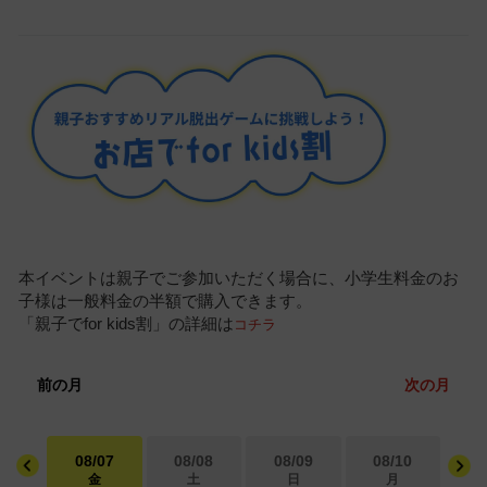
本イベントは親子でご参加いただく場合に、小学生料金のお
子様は一般料金の半額で購入できます。
「親子でfor kids割」の詳細は
コチラ
前の月
次の月
08/07
08/08
08/09
08/10
0
金
土
日
月