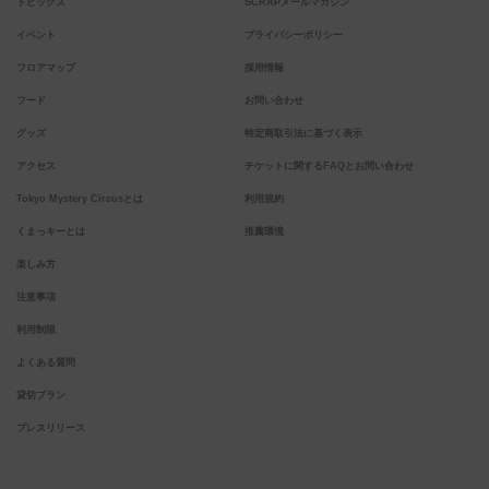
トピックス
SCRAPメールマガジン
イベント
プライバシーポリシー
フロアマップ
採用情報
フード
お問い合わせ
グッズ
特定商取引法に基づく表示
アクセス
チケットに関するFAQとお問い合わせ
Tokyo Mystery Circusとは
利用規約
くまっキーとは
推薦環境
楽しみ方
注意事項
利用制限
よくある質問
貸切プラン
プレスリリース